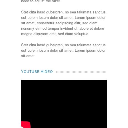
need to adjust the size!
Stet clita kasd gubergren, no sea takimata sanctus
est Lorem ipsum dolor sit amet. Lorem ipsum dolor
sit amet, consetetur sadipscing elitr, sed diam
nonumy eirmod tempor invidunt ut labore et dolore
magna aliquyam erat, sed diam voluptua.
Stet clita kasd gubergren, no sea takimata sanctus
est Lorem ipsum dolor sit amet. Lorem ipsum dolor
sit amet
YOUTUBE VIDEO